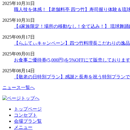
2025年10月31日
職人技を体感！【老舗料亭 四つ竹】寿司握り体験＆琉
2025年10月31日
【4家族限定！場所の移動なし！全て込み！】 琉球舞
2025年09月17日
【らふてぃキャンペーン】四つ竹料理長こだわりの逸品
2025年09月01日
お食事ご優待券(5,000円)を5%OFFにて販売しておりま
2025年08月14日
【敬老の日特別プラン】感謝と長寿を祝う特別プランで
ニュース一覧へ
トップページ
コンセプト
会場プラン覧
メニュー