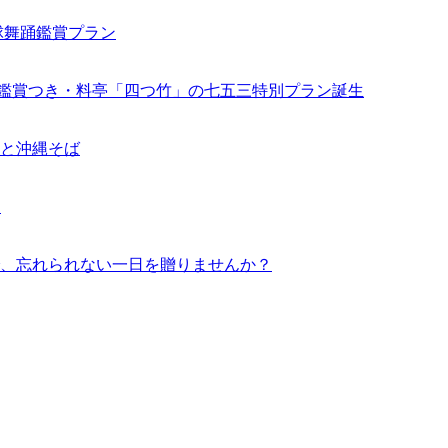
球舞踊鑑賞プラン
踊鑑賞つき・料亭「四つ竹」の七五三特別プラン誕生
と沖縄そば
す
、忘れられない一日を贈りませんか？