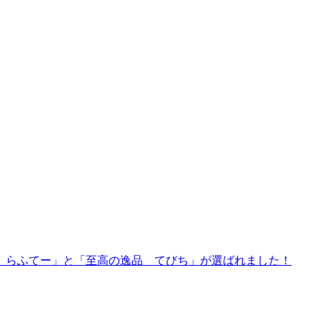
 らふてー」と「至高の逸品 てびち」が選ばれました！