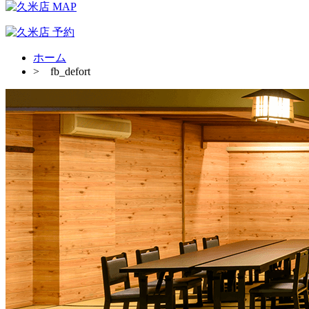
ホーム
>
fb_defort