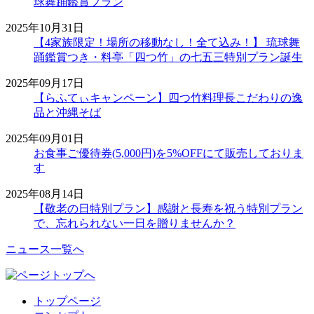
球舞踊鑑賞プラン
2025年10月31日
【4家族限定！場所の移動なし！全て込み！】 琉球舞
踊鑑賞つき・料亭「四つ竹」の七五三特別プラン誕生
2025年09月17日
【らふてぃキャンペーン】四つ竹料理長こだわりの逸
品と沖縄そば
2025年09月01日
お食事ご優待券(5,000円)を5%OFFにて販売しておりま
す
2025年08月14日
【敬老の日特別プラン】感謝と長寿を祝う特別プラン
で、忘れられない一日を贈りませんか？
ニュース一覧へ
トップページ