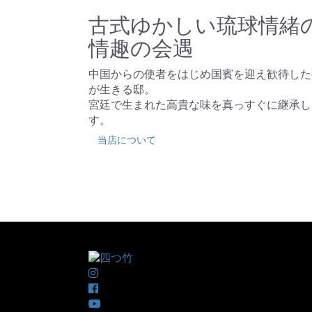
古式ゆかしい琉球情緒
情趣の会遇
中国からの使者をはじめ国賓を迎え歓待した
が生きる邸。
宮廷で生まれた高貴な味を真っすぐに継承し
す。
当店について