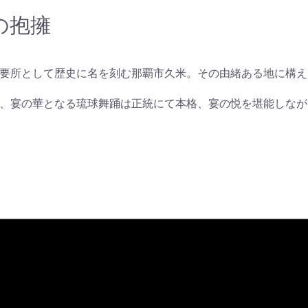
の抱擁
要所として歴史に名を刻む那覇市久米。その由緒ある地に構え
、宴の華となる琉球舞踊は正統にて本格、宴の悦を堪能しなが