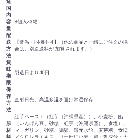
造
国
内
容
8個入×3箱
量
配
送
【常温・同梱不可】（他の商品と一緒にご注文の場
方
合は、別途送料が 加算されます。）
法
賞
味
製造日より40日
期
限
保
存
直射日光、高温多湿を避け常温保存
方
法
紅芋ペースト（紅芋（沖縄県産））、小麦粉、餡
原
（いんげん豆、砂糖、紅芋（沖縄県産）、食塩）、
材
マーガリン、砂糖、鶏卵、還元水飴、麦芽糖、食塩
料
／クロレラエキス、（一部に小麦・卵・乳成分・大