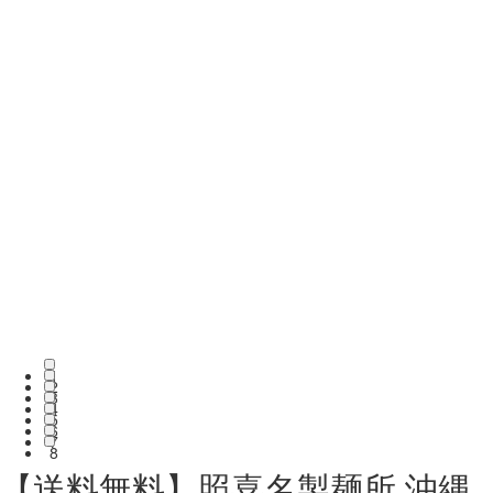
1
2
3
4
5
6
7
8
【送料無料】照喜名製麺所 沖縄