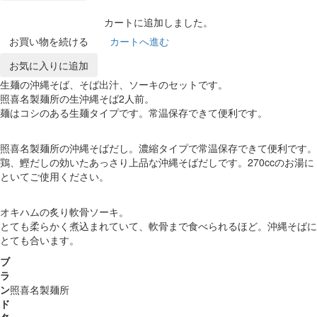
カートに追加しました。
お買い物を続ける
カートへ進む
お気に入りに追加
生麺の沖縄そば、そば出汁、ソーキのセットです。
照喜名製麺所の生沖縄そば2人前。
麺はコシのある生麺タイプです。常温保存できて便利です。
照喜名製麺所の沖縄そばだし。濃縮タイプで常温保存できて便利です。
鶏、鰹だしの効いたあっさり上品な沖縄そばだしです。270ccのお湯に
といてご使用ください。
オキハムの炙り軟骨ソーキ。
とても柔らかく煮込まれていて、軟骨まで食べられるほど。沖縄そばに
とても合います。
ブ
ラ
ン
照喜名製麺所
ド