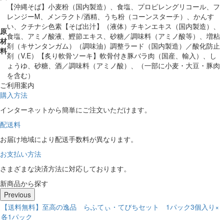
【沖縄そば】小麦粉（国内製造）、食塩、プロピレングリコール、フ
レンジーM、メンラクト/酒精、うち粉（コーンスターチ）、かんす
い、クチナシ色素【そば出汁】（液体）チキンエキス（国内製造）、
原
食塩、アミノ酸液、鰹節エキス、砂糖／調味料（アミノ酸等）、増粘
材
剤（キサンタンガム）（調味油）調整ラード（国内製造）／酸化防止
料
剤（V.E）【炙り軟骨ソーキ】軟骨付き豚バラ肉（国産、輸入）、し
ょうゆ、砂糖、酒／調味料（アミノ酸）、（一部に小麦・大豆・豚肉
を含む）
ご利用案内
購入方法
インターネットから簡単にご注文いただけます。
配送料
お届け地域により配送手数料が異なります。
お支払い方法
さまざまな決済方法に対応しております。
新商品から探す
Previous
ふてぃ・てびちセット 1パック3個入り×
【送料無料】至高の逸品 ら