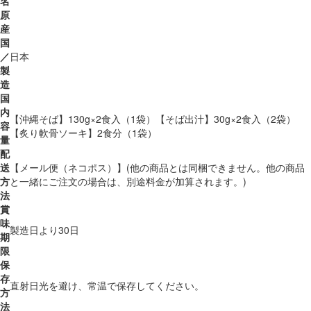
名
原
産
国
／
日本
製
造
国
内
【沖縄そば】130g×2食入（1袋）【そば出汁】30g×2食入（2袋）
容
【炙り軟骨ソーキ】2食分（1袋）
量
配
送
【メール便（ネコポス）】(他の商品とは同梱できません。他の商品
方
と一緒にご注文の場合は、別途料金が加算されます。)
法
賞
味
製造日より30日
期
限
保
存
直射日光を避け、常温で保存してください。
方
法