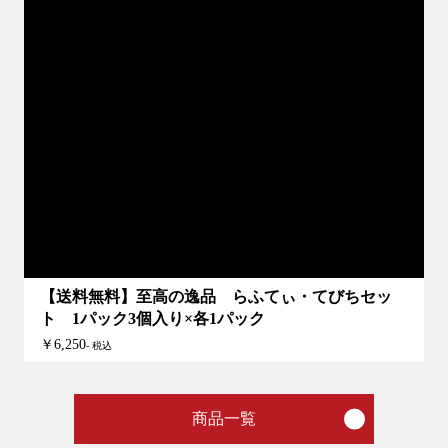
ブ
【送料無料】至高の逸品 らふてぃ・てびちセッ
ト 1パック3個入り×各1パック
￥6,250
- 税込
商品一覧