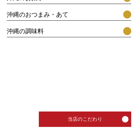
沖縄のおつまみ・あて
沖縄の調味料
琉球王国時代から継承される食文化だけで
沖縄の食文化をもっと身近に
琉球王国時代の宮廷料理を継承し、
なく、素材や調理法にこだわり抜いた当店
でしか食べられない「らふてぃ」と「てび
ち」を皆様の食卓にお届けさせていただき
ます。
当店のこだわり